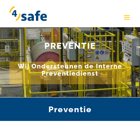
Skip
to
content
PREVENTIE
Wij Ondersteunen de Interne
Preventiedienst
Preventie