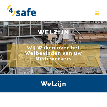
Skip
to
content
WELZIJN
Wij Waken over het
Welbevinden van uw
Medewerkers
Welzijn