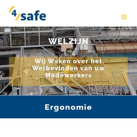
Skip
to
content
WELZIJN
Wij Waken over het
Welbevinden van uw
Medewerkers
Ergonomie