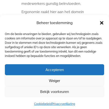
medewerkers gunstig beïnvloeden.
Ergonomie raakt hier aan het domein
van de psychosociale aspecten.
Beheer toestemming
Om de beste ervaringen te bieden, gebruiken wij technologieën zoals
cookies om informatie over je apparaat op te slaan en/of te raadplegen.
Door in te stemmen met deze technologieën kunnen wij gegevens zoals
surfgedrag of unieke ID's op deze site verwerken. Als je geen
toestemming geeft of uw toestemming intrekt, kan dit een nadelige
invloed hebben op bepaalde functies en mogelijkheden.
Accepteren
Weiger
Bekijk voorkeuren
COPYRIGHT 2026 4 SAFE | Goswinstraat 14 - 8570
Vichte | Tel: +32 475 28 70 73 | E-Mail:
info@4safe.be
|
Cookiebeleid
Privacyverklaring
Cookiebeleid
|
Privacyverklaring