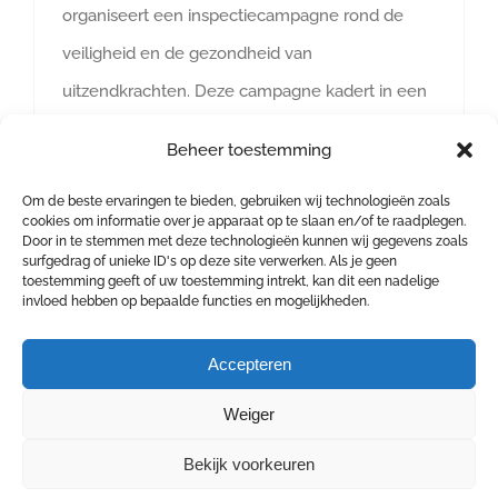
organiseert een inspectiecampagne rond de
veiligheid en de gezondheid van
uitzendkrachten. Deze campagne kadert in een
Europees initiatief dat wordt georganiseerd door
Beheer toestemming
het Europese Comité van de Hoge
Om de beste ervaringen te bieden, gebruiken wij technologieën zoals
Vertegenwoordigers van de Arbeidsinspectie en
cookies om informatie over je apparaat op te slaan en/of te raadplegen.
bevat een luik over grensoverschrijdende
Door in te stemmen met deze technologieën kunnen wij gegevens zoals
surfgedrag of unieke ID's op deze site verwerken. Als je geen
uitzendarbeid. De inspectiecampagne, die een
toestemming geeft of uw toestemming intrekt, kan dit een nadelige
invloed hebben op bepaalde functies en mogelijkheden.
Accepteren
Weiger
Bekijk voorkeuren
COPYRIGHT 2026 4 SAFE | Goswinstraat 14 - 8570