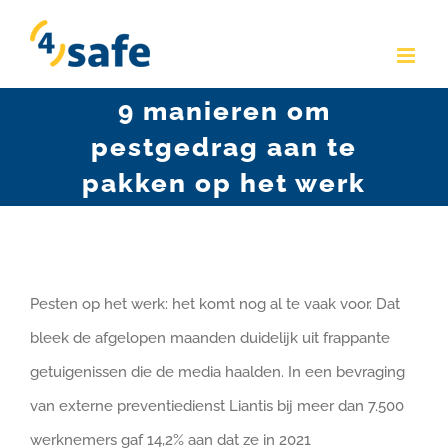
Skip
to
content
9 manieren om
pestgedrag aan te
pakken op het werk
Pesten op het werk: het komt nog al te vaak voor. Dat
bleek de afgelopen maanden duidelijk uit frappante
getuigenissen die de media haalden. In een bevraging
van externe preventiedienst Liantis bij meer dan 7.500
werknemers gaf 14,2% aan dat ze in 2021