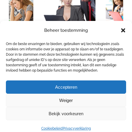
Beheer toestemming
Werknemers het
Uitbreiding
slachtoffer van
Antipestwet
Om de beste ervaringen te bieden, gebruiken wij technologieën zoals
cookies om informatie over je apparaat op te slaan en/of te raadplegen.
grensoverschrijdend
Door in te stemmen met deze technologieën kunnen wij gegevens zoals
gedrag
surfgedrag of unieke ID's op deze site verwerken. Als je geen
toestemming geeft of uw toestemming intrekt, kan dit een nadelige
invloed hebben op bepaalde functies en mogelijkheden.
Accepteren
Weiger
Bekijk voorkeuren
COPYRIGHT 2026 4 SAFE | Goswinstraat 14 - 8570
Vichte | Tel: +32 475 28 70 73 | E-Mail:
info@4safe.be
|
Cookiebeleid
Privacyverklaring