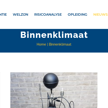
NTIE
WELZIJN
RISICOANALYSE
OPLEIDING
NIEUWS
Binnenklimaat
Home
Binnenklimaat
Klimaatklachten, het belang van een gezond binnenklimaat