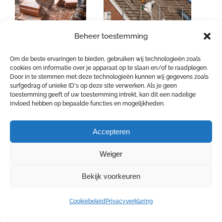
Beheer toestemming
Wat houden de
Wat leren ons de
nieuwe
nieuwe asbest
Om de beste ervaringen te bieden, gebruiken wij technologieën zoals
cookies om informatie over je apparaat op te slaan en/of te raadplegen.
asbestregels voor
regels eenvoudige
Door in te stemmen met deze technologieën kunnen wij gegevens zoals
eenvoudige
handelingen?
surfgedrag of unieke ID's op deze site verwerken. Als je geen
toestemming geeft of uw toestemming intrekt, kan dit een nadelige
handelingen precies
invloed hebben op bepaalde functies en mogelijkheden.
in? Details
Accepteren
Weiger
Bekijk voorkeuren
Cookiebeleid
Privacyverklaring
COPYRIGHT 2026 4 SAFE | Goswinstraat 14 - 8570
Vichte | Tel: +32 475 28 70 73 | E-Mail:
info@4safe.be
|