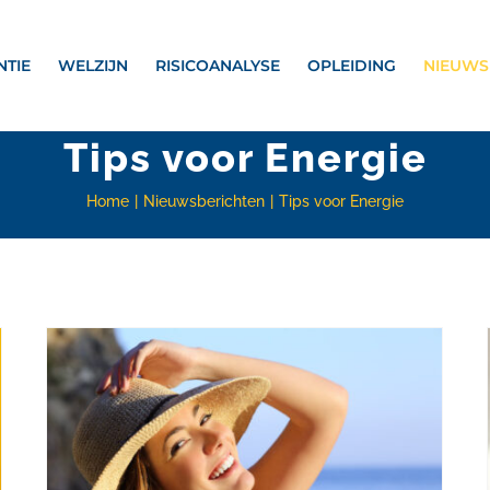
NTIE
WELZIJN
RISICOANALYSE
OPLEIDING
NIEUWS
Tips voor Energie
Home
Nieuwsberichten
Tips voor Energie
Tips voor Meer Energie op het Werk – Deel 2