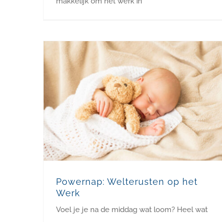
makkelijk om het werk in
Powernap: Welterusten op het Werk
Powernap: Welterusten op het
Werk
Voel je je na de middag wat loom? Heel wat