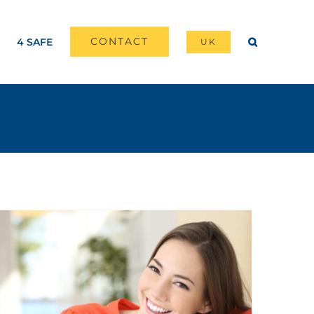
CONTACT
4 SAFE
UK
Tips voor Meer Energie op het Werk – Deel 1