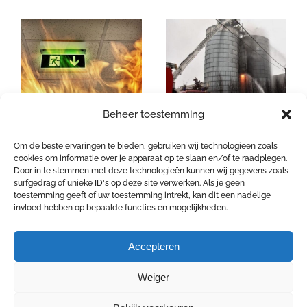
Beheer toestemming
e
Tips voor een goede
Vluchtgedrag en
voorbereiding bij
hardnekkige mythes
Om de beste ervaringen te bieden, gebruiken wij technologieën zoals
cookies om informatie over je apparaat op te slaan en/of te raadplegen.
een noodsituatie
bij brand
Door in te stemmen met deze technologieën kunnen wij gegevens zoals
surfgedrag of unieke ID's op deze site verwerken. Als je geen
toestemming geeft of uw toestemming intrekt, kan dit een nadelige
invloed hebben op bepaalde functies en mogelijkheden.
Accepteren
Weiger
COPYRIGHT 2026 4 SAFE | Goswinstraat 14 - 8570