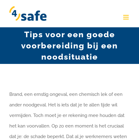
Skip
to
content
Tips voor een goede
voorbereiding bij een
noodsituatie
Brand, een ernstig ongeval, een chemisch lek of een
ander noodgeval. Het is iets dat je te allen tijde wil
vermijden. Toch moet je er rekening mee houden dat
het kan voorvallen. Op zo een moment is het cruciaal
dat je: de schade beperkt. Dat al je werknemers weten