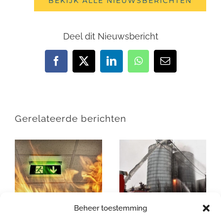
BEKIJK ALLE NIEUWSBERICHTEN
Deel dit Nieuwsbericht
Facebook
X
LinkedIn
WhatsApp
E-
mail
Gerelateerde berichten
Beheer toestemming
Vluchtgedrag en
Mythes over