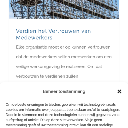
Verdien het Vertrouwen van
Medewerkers
Elke organisatie moet er op kunnen vertrouwen
dat de medewerkers willen meewerken om een
veilige werkomgeving te realiseren. Om dat
vertrouwen te verdienen zullen
leidinggevenden eerst zelf moeten beginnen
Beheer toestemming
met vertrouwen aan hun medewerkers te
Om de beste ervaringen te bieden, gebruiken wij technologieën zoals
geven. Dat wil zeggen dat ze aandacht en
cookies om informatie over je apparaat op te slaan en/of te raadplegen.
begrip zullen moeten opbrengen voor waar hun
Door in te stemmen met deze technologieën kunnen wij gegevens zoals
surfgedrag of unieke ID's op deze site verwerken. Als je geen
medewerkers behoefte aan hebben. De
toestemming geeft of uw toestemming intrekt, kan dit een nadelige