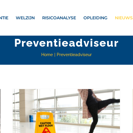
NTIE
WELZIJN
RISICOANALYSE
OPLEIDING
NIEUWS
Preventieadviseur
Home
Preventieadviseur
Wanneer kan een preventieadviseur volgens de rechtspraak worden ontslagen?