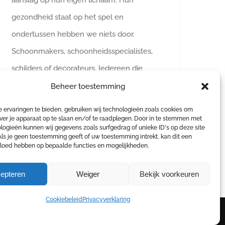
aanslag op hun eigen lichaam. Hun
gezondheid staat op het spel en
ondertussen hebben we niets door.
Schoonmakers, schoonheidsspecialistes,
schilders of decorateurs. Iedereen die
Beheer toestemming
 ervaringen te bieden, gebruiken wij technologieën zoals cookies om
ver je apparaat op te slaan en/of te raadplegen. Door in te stemmen met
logieën kunnen wij gegevens zoals surfgedrag of unieke ID's op deze site
Als je geen toestemming geeft of uw toestemming intrekt, kan dit een
vloed hebben op bepaalde functies en mogelijkheden.
epteren
Weiger
Bekijk voorkeuren
Cookiebeleid
Privacyverklaring
e
|
Cookiebeleid
|
Privacyverklaring