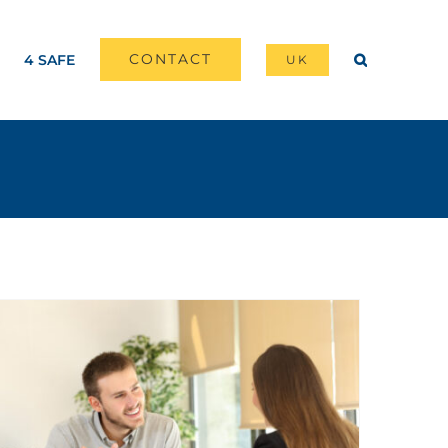
CONTACT
4 SAFE
UK
Voldoet uw onderneming aan de Welzijnswet en de Codex?