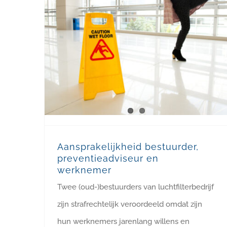
Aansprakelijkheid bestuurder, preventieadviseur en werknemer
Aansprakelijkheid bestuurder,
preventieadviseur en
werknemer
Twee (oud-)bestuurders van luchtfilterbedrijf
zijn strafrechtelijk veroordeeld omdat zijn
hun werknemers jarenlang willens en