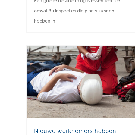
Een goede bescherming is essentieel. Ze
omvat 80 inspecties die plaats kunnen
hebben in
Nieuwe werknemers hebben meer kans op arbeidsongevallen
Nieuwe werknemers hebben