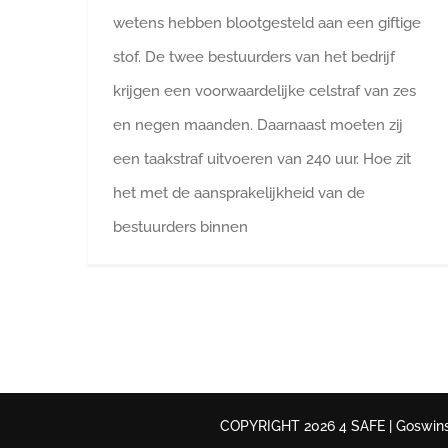
wetens hebben blootgesteld aan een giftige
stof. De twee bestuurders van het bedrijf
krijgen een voorwaardelijke celstraf van zes
en negen maanden. Daarnaast moeten zij
een taakstraf uitvoeren van 240 uur. Hoe zit
het met de aansprakelijkheid van de
bestuurders binnen
COPYRIGHT 2026 4 SAFE | Goswinstr