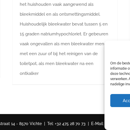
het huishouden vaak aangewend als
bleekmiddel en als ontsmettingsmiddel.
Huishoudelijk bleekwater bevat tussen 5 en
15 graden natriumhypochloriet. Er gebeuren
vaak ongevallen als men bleekwater mengt
met een zuur of bij het reinigen van de
toiletpot, als men bleekwater na een
Om de beste
informatie o
ontkalker
deze techno
verwerken. 
nadelige in
Acc
aat 14 - 8570 Vichte | Tel: +32 475 28 70 73 | E-Mail:
info@4safe.b