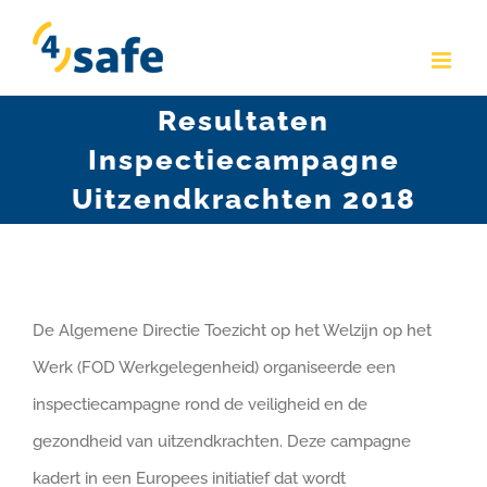
Skip
to
content
Resultaten
Inspectiecampagne
Uitzendkrachten 2018
De Algemene Directie Toezicht op het Welzijn op het
Werk (FOD Werkgelegenheid) organiseerde een
inspectiecampagne rond de veiligheid en de
gezondheid van uitzendkrachten. Deze campagne
kadert in een Europees initiatief dat wordt