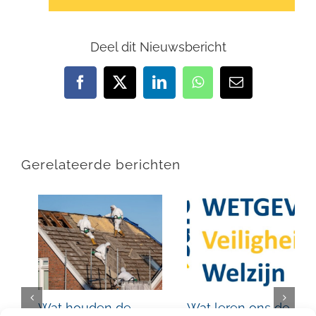
Deel dit Nieuwsbericht
Facebook
X
LinkedIn
WhatsApp
E-
mail
Gerelateerde berichten
Wat leren ons de
Flitscontroles