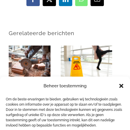
Facebook
X
LinkedIn
WhatsApp
E-
mail
Gerelateerde berichten
Beheer toestemming
Wanneer kan een
Wat houden de
preventieadviseur
nieuwe
Om de beste ervaringen te bieden, gebruiken wij technologieën zoals
cookies om informatie over je apparaat op te slaan en/of te raadplegen.
volgens de
asbestregels voor
Door in te stemmen met deze technologieën kunnen wij gegevens zoals
rechtspraak worden
eenvoudige
surfgedrag of unieke ID's op deze site verwerken. Als je geen
toestemming geeft of uw toestemming intrekt, kan dit een nadelige
ontslagen?
handelingen precies
invloed hebben op bepaalde functies en mogelijkheden.