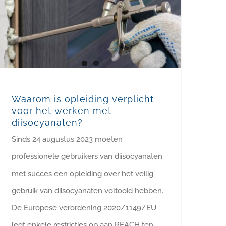
Waarom is opleiding verplicht voor het werken met diisocyanaten?
Waarom is opleiding verplicht
voor het werken met
diisocyanaten?
Sinds 24 augustus 2023 moeten
professionele gebruikers van diisocyanaten
met succes een opleiding over het veilig
gebruik van diisocyanaten voltooid hebben.
De Europese verordening 2020/1149/EU
legt enkele restricties op aan REACH ten