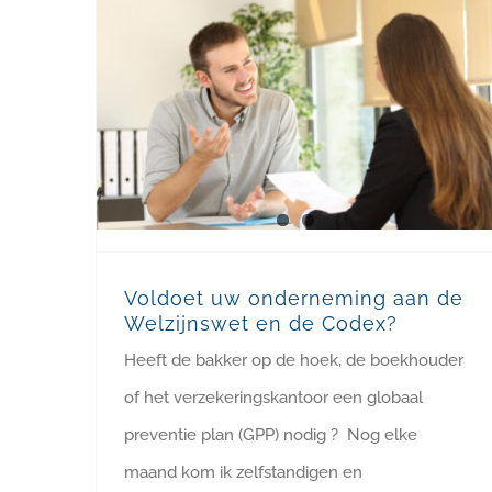
Voldoet uw onderneming aan de Welzijnswet en de Codex?
Voldoet uw onderneming aan de
Welzijnswet en de Codex?
Heeft de bakker op de hoek, de boekhouder
of het verzekeringskantoor een globaal
preventie plan (GPP) nodig ? Nog elke
maand kom ik zelfstandigen en