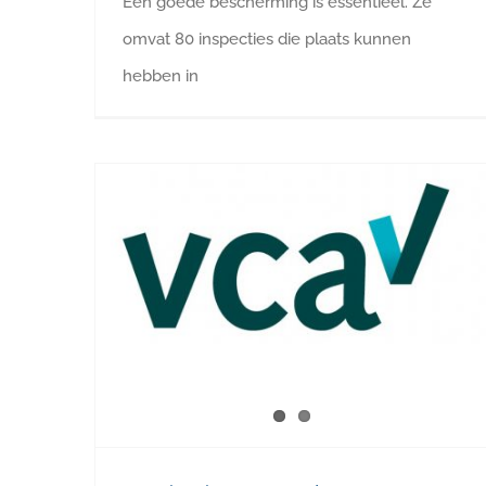
Een goede bescherming is essentieel. Ze
omvat 80 inspecties die plaats kunnen
hebben in
Wat is nieuw met de VCA checklist 2026/6.1 ?