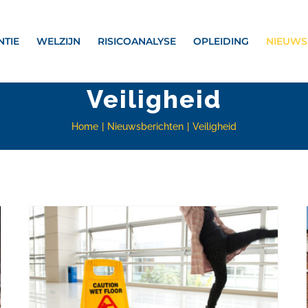
NTIE
WELZIJN
RISICOANALYSE
OPLEIDING
NIEUWS
Veiligheid
Home
Nieuwsberichten
Veiligheid
Wanneer kan een preventieadviseur volgens de rechtspraak worden ontslagen?