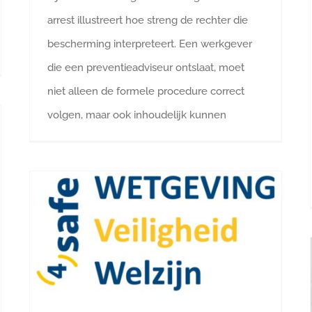
arrest illustreert hoe streng de rechter die
bescherming interpreteert. Een werkgever
die een preventieadviseur ontslaat, moet
niet alleen de formele procedure correct
volgen, maar ook inhoudelijk kunnen
Wat leren ons de nieuwe asbest regels eenvoudige handelingen?