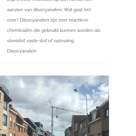
aanzien van diisocyanaten. Wat gaat het
over? Diisocyanaten zijn zeer reactieve
chemicaliën die gebruikt kunnen worden als
vloeistof, vaste stof of oplossing.
Diisocyanaten
Mag materiaal blijven hangen in een kraan na de werkuren?