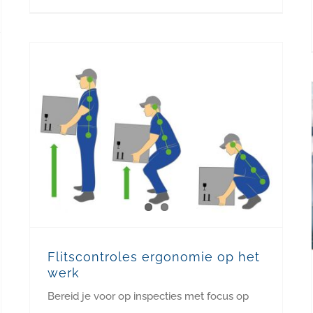
Flitscontroles ergonomie op het werk
Flitscontroles ergonomie op het
werk
Bereid je voor op inspecties met focus op