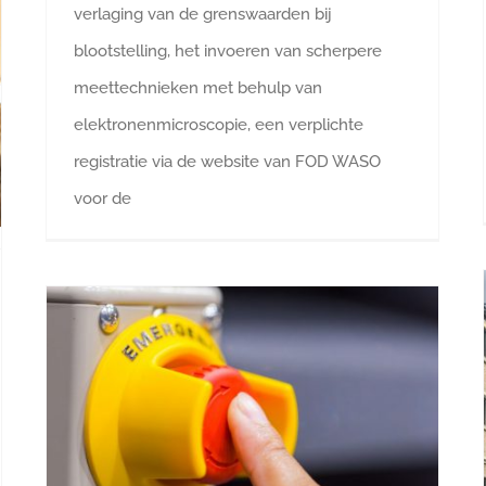
verlaging van de grenswaarden bij
blootstelling, het invoeren van scherpere
meettechnieken met behulp van
elektronenmicroscopie, een verplichte
registratie via de website van FOD WASO
voor de
Waar moet een noodstop aan voldoen?