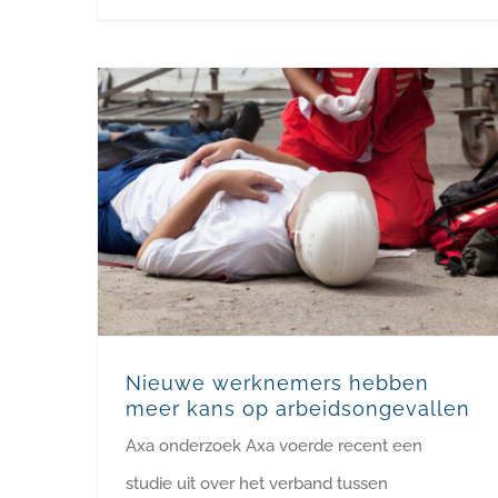
Nieuwe werknemers hebben meer kans op arbeidsongevallen
Nieuwe werknemers hebben
meer kans op arbeidsongevallen
Axa onderzoek Axa voerde recent een
studie uit over het verband tussen